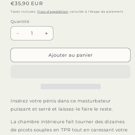
Prix
€35,90 EUR
habituel
Taxes incluses.
Frais d'expédition
calculés à l'étape de paiement.
Quantité
Quantité
Réduire
Augmenter
la
la
quantité
quantité
de
de
Ajouter au panier
PRETTY
PRETTY
LOVE
LOVE
-
-
MASTURBATEUR
MASTURBATEUR
MULTIFONCTION
MULTIFONCTION
MALE
MALE
BRETON
BRETON
Insérez votre pénis dans ce masturbateur
puissant et serré et laissez-le faire le reste.
La chambre intérieure fait tourner des dizaines
de picots souples en TPR tout en caressant votre