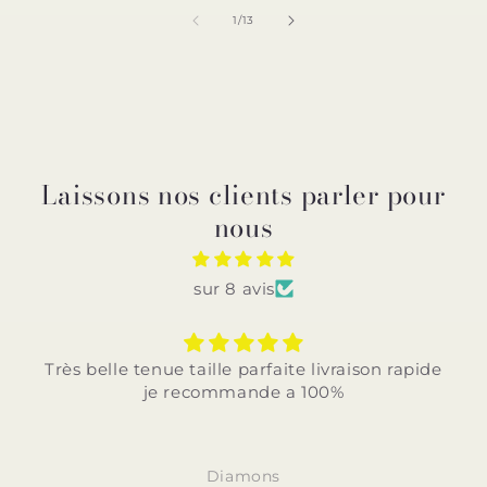
de
1
/
13
Laissons nos clients parler pour
nous
sur 8 avis
n rapide
Très belle tenue taille parfaite et livrais
rapide je recommande a 100%
Diamons