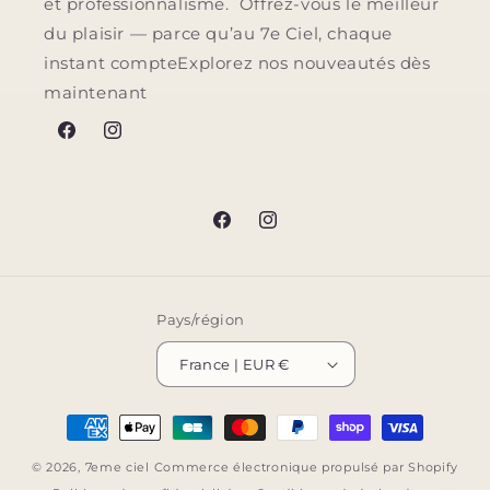
et professionnalisme. Offrez-vous le meilleur
du plaisir — parce qu’au 7e Ciel, chaque
instant compteExplorez nos nouveautés dès
maintenant
Facebook
Instagram
Facebook
Instagram
Pays/région
France | EUR €
Moyens
de
© 2026,
7eme ciel
Commerce électronique propulsé par Shopify
paiement