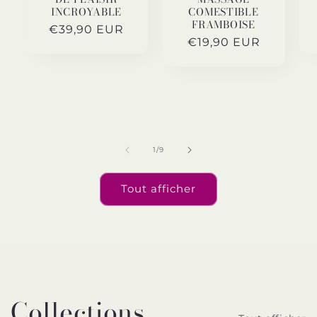
INCROYABLE
COMESTIBLE
FRAMBOISE
Prix
€39,90 EUR
Prix
€19,90 EUR
habituel
habituel
de
1
/
9
Tout afficher
Collections