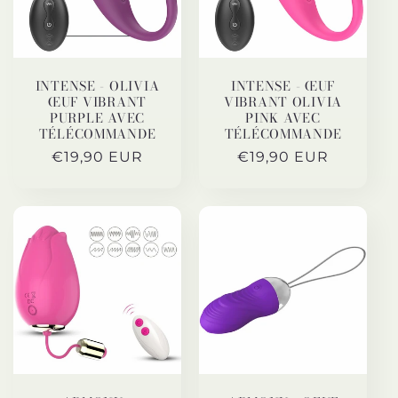
t
i
o
INTENSE - OLIVIA
INTENSE - ŒUF
ŒUF VIBRANT
VIBRANT OLIVIA
PURPLE AVEC
PINK AVEC
n
TÉLÉCOMMANDE
TÉLÉCOMMANDE
Prix
€19,90 EUR
Prix
€19,90 EUR
:
habituel
habituel