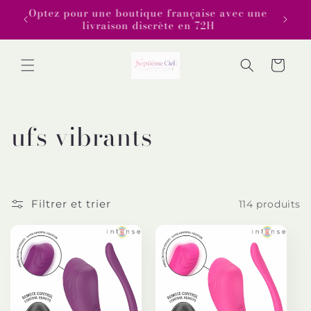
et
Optez 
passer
Bienvenue sur la boutique 7eme ciel
au
contenu
Panier
C
ufs vibrants
o
l
Filtrer et trier
114 produits
l
e
c