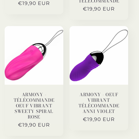
TÉLÉCOMMANDE
Prix
€19,90 EUR
Prix
€19,90 EUR
habituel
habituel
ARMONY -
ARMONY - OEUF
TÉLÉCOMMANDE
VIBRANT
OEUF VIBRANT
TÉLÉCOMMANDE
SWEETY SPIRAL
ANNI VIOLET
ROSE
Prix
€19,90 EUR
Prix
€19,90 EUR
habituel
habituel