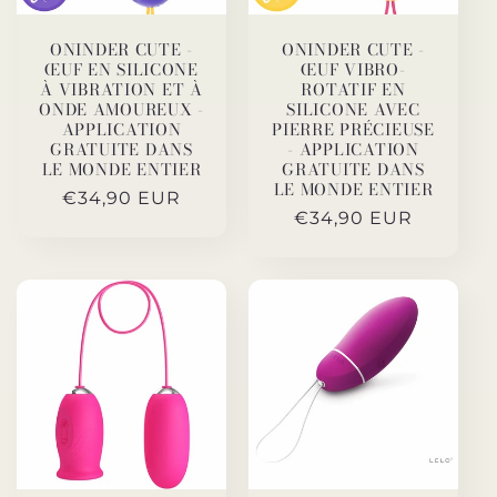
ONINDER CUTE -
ONINDER CUTE -
ŒUF EN SILICONE
ŒUF VIBRO-
À VIBRATION ET À
ROTATIF EN
ONDE AMOUREUX -
SILICONE AVEC
APPLICATION
PIERRE PRÉCIEUSE
GRATUITE DANS
- APPLICATION
LE MONDE ENTIER
GRATUITE DANS
LE MONDE ENTIER
Prix
€34,90 EUR
Prix
€34,90 EUR
habituel
habituel