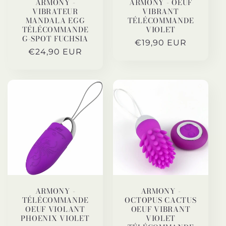
ARMONY -
ARMONY - OEUF
VIBRATEUR
VIBRANT
MANDALA EGG
TÉLÉCOMMANDE
TÉLÉCOMMANDE
VIOLET
G-SPOT FUCHSIA
Prix
€19,90 EUR
Prix
€24,90 EUR
habituel
habituel
ARMONY -
ARMONY -
TÉLÉCOMMANDE
OCTOPUS CACTUS
OEUF VIOLANT
OEUF VIBRANT
PHOENIX VIOLET
VIOLET