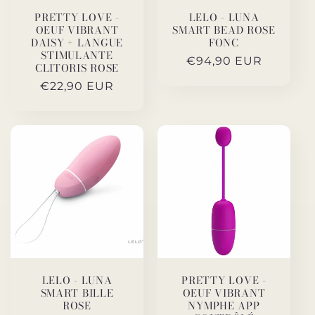
PRETTY LOVE -
LELO - LUNA
OEUF VIBRANT
SMART BEAD ROSE
DAISY + LANGUE
FONC
STIMULANTE
Prix
€94,90 EUR
CLITORIS ROSE
habituel
Prix
€22,90 EUR
habituel
LELO - LUNA
PRETTY LOVE -
SMART BILLE
OEUF VIBRANT
ROSE
NYMPHE APP