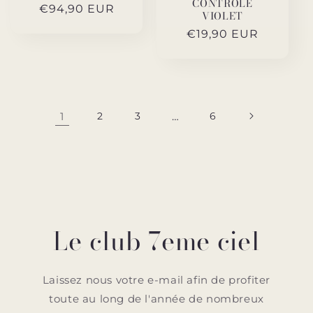
CONTRÔLÉ
Prix
€94,90 EUR
VIOLET
habituel
Prix
€19,90 EUR
habituel
1
2
3
…
6
Le club 7eme ciel
Laissez nous votre e-mail afin de profiter
toute au long de l'année de nombreux