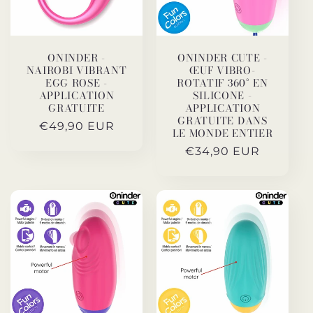
ONINDER -
ONINDER CUTE -
NAIROBI VIBRANT
ŒUF VIBRO-
EGG ROSE -
ROTATIF 360° EN
APPLICATION
SILICONE -
GRATUITE
APPLICATION
GRATUITE DANS
Prix
€49,90 EUR
LE MONDE ENTIER
habituel
Prix
€34,90 EUR
habituel