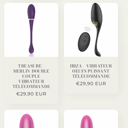
TREASURE -
IBIZA - VIBRATEUR
MERLIN DOUBLE
OEUFS PUISSANT
COUPLE
TÉLÉCOMMANDE
VIBRATEUR
Prix
€29,90 EUR
TÉLÉCOMMANDE
habituel
Prix
€29,90 EUR
habituel