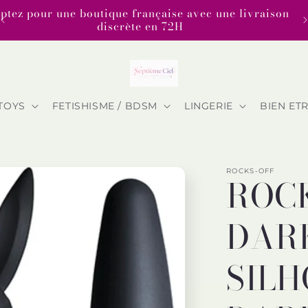
Opte
TOYS
FETISHISME / BDSM
LINGERIE
BIEN ET
ROCKS-OFF
ROCK
DARK
SIL