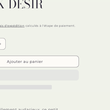
 DÉSIR
n
ais d'expédition
calculés à l'étape de paiement.
Augmenter
la
quantité
de
Ajouter au panier
ROCKS-
OFF
-
KIT
DARK
DÉSIR
TE
SILHOUETTE
DARK
DÉSIR
ellement audacieux, ce petit