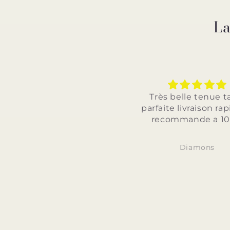
La
Très belle tenue taille
Très belle tenue
parfaite livraison rapide je
parfaite et livrais
recommande a 100%
je recommande 
Diamons
Diamons