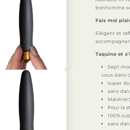
bonhomme sera
Fais moi plai
Elégant et raf
accompagnera
Taquine et s'i
Sept mod
vous dans c
super d
sans dan
Matériel:
Pour la s
100% su
sans dan