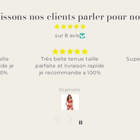
issons nos clients parler pour n
sur 8 avis
 taille
Superbe je recommande
Jol
on rapide
bo
a 100%
Anonyme