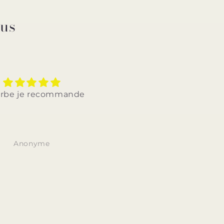
ous
ie qualite bon produit et
Très bon site très 
n prix. Je recommande.
rapport qualité prix liv
rapide et discrèt
Merci 7eme ciel 🌈 
Anonyme
Anonyme