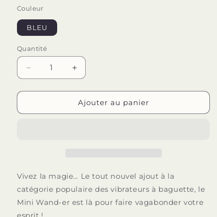
Couleur
BLEU
Quantité
Quantité
Réduire
Augmenter
la
la
quantité
quantité
de
de
Ajouter au panier
SATISFYER
SATISFYER
-
-
MINI
MINI
WONDER
WONDER
BLEU
BLEU
Vivez la magie… Le tout nouvel ajout à la
catégorie populaire des vibrateurs à baguette, le
Mini Wand-er est là pour faire vagabonder votre
esprit !