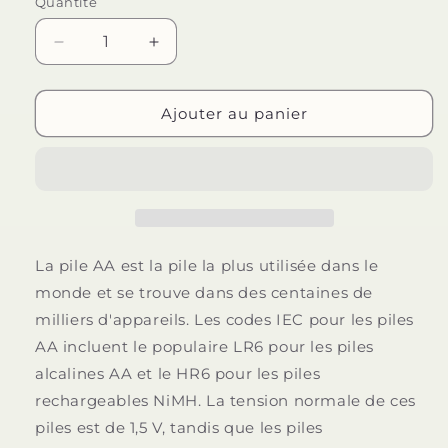
Quantité
Quantité
Réduire
Augmenter
la
la
quantité
quantité
de
de
Ajouter au panier
VARTA
VARTA
-
-
PILE
PILE
ALCALINE
ALCALINE
ENERGY
ENERGY
AA
AA
LR6
LR6
La pile AA est la pile la plus utilisée dans le
BLISTER*4
BLISTER*4
monde et se trouve dans des centaines de
milliers d'appareils. Les codes IEC pour les piles
AA incluent le populaire LR6 pour les piles
alcalines AA et le HR6 pour les piles
rechargeables NiMH. La tension normale de ces
piles est de 1,5 V, tandis que les piles