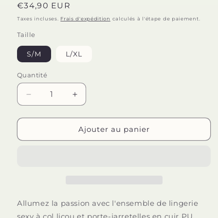
Prix
€34,90 EUR
habituel
Taxes incluses.
Frais d'expédition
calculés à l'étape de paiement.
Taille
S/M
L/XL
Quantité
Quantité
Réduire
Augmenter
la
la
quantité
quantité
de
de
Ajouter au panier
SUBBLIME
SUBBLIME
-
-
957605
957605
ENSEMBLE
ENSEMBLE
SOUTIEN-
SOUTIEN-
GORGE
GORGE
ET
ET
Allumez la passion avec l'ensemble de lingerie
JUPE
JUPE
sexy à col licou et porte-jarretelles en cuir PU