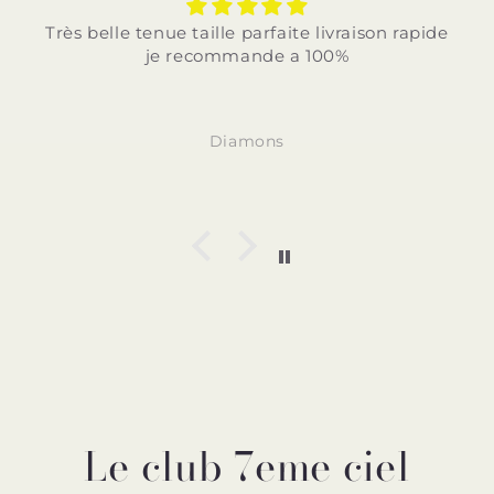
 parfaite livraison rapide
Très belle tenue taille p
mande a 100%
rapide je recom
amons
Diamo
Le club 7eme ciel