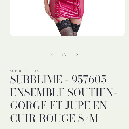
Ouvrir
le
média
1
de
1
/
7
dans
une
fenêtre
modale
SUBBLIME SETS
SUBBLIME - 957605
ENSEMBLE SOUTIEN-
GORGE ET JUPE EN
CUIR ROUGE S/M