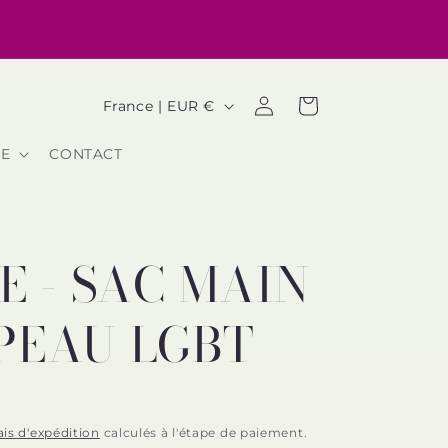
P
Connexion
Panier
France | EUR €
a
RE
CONTACT
y
s
/
E - SAC MAIN
r
é
PEAU LGBT
g
i
o
ais d'expédition
calculés à l'étape de paiement.