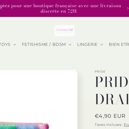
tez pour une boutique française avec une livraison
discrète en 72H
TOYS
FETISHISME / BDSM
LINGERIE
BIEN ET
PRIDE
PRID
DRA
Prix
€4,90 EUR
habituel
Taxes incluses.
Fr