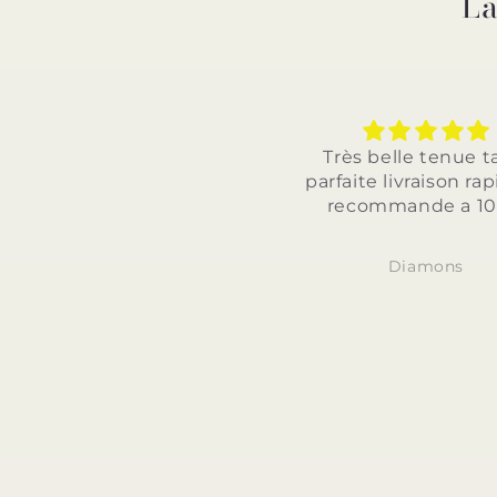
La
Très belle tenue taille
Très belle 
parfaite livraison rapide je
parfaite et l
recommande a 100%
je recomm
Diamons
Dia