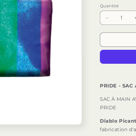
Quantité
Quantité
Réduire
la
quantité
de
PRIDE
-
SAC
MAIN
DRAPEAU
LGBT
PRIDE - SAC
SAC À MAIN 
PRIDE
Diablo Pican
fabrication d