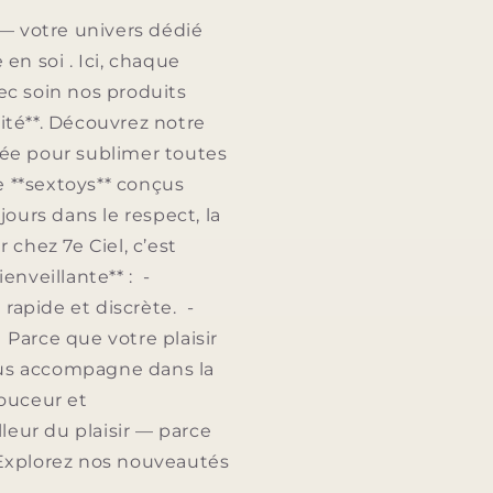
— votre univers dédié
e en soi . Ici, chaque
ec soin nos produits
lité**. Découvrez notre
nsée pour sublimer toutes
de **sextoys** conçus
jours dans le respect, la
chez 7e Ciel, c’est
enveillante** : -
 rapide et discrète. -
. Parce que votre plaisir
vous accompagne dans la
douceur et
leur du plaisir — parce
eExplorez nos nouveautés