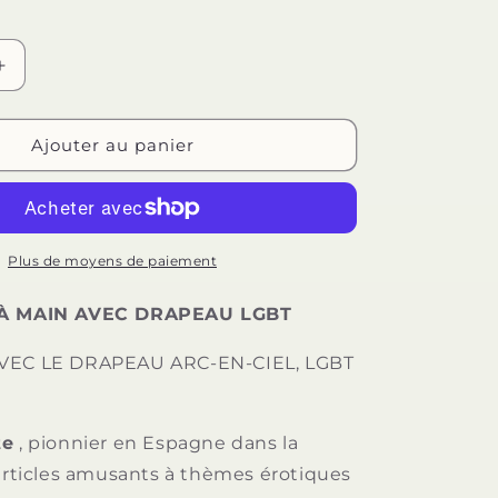
n
Augmenter
la
quantité
de
Ajouter au panier
PRIDE
-
SAC
MAIN
DRAPEAU
Plus de moyens de paiement
LGBT
 À MAIN AVEC DRAPEAU LGBT
AVEC LE DRAPEAU ARC-EN-CIEL, LGBT
te
, pionnier en Espagne dans la
'articles amusants à thèmes érotiques