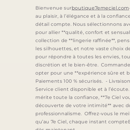
Bienvenue sur
boutique7emeciel.com
au plaisir, à l’élégance et à la confianc
détail compte. Nous sélectionnons av
pour allier **qualité, confort et sensua
collection de **lingerie raffinée**, pe
les silhouettes, et notre vaste choix 
pour répondre à toutes les envies, tou
discrétion et le bien-être. Commander 
opter pour une **expérience sûre et bi
Paiements 100 % sécurisés. - Livraison
Service client disponible et à l’écoute
mérite toute la confiance, **7e Ciel 
découverte de votre intimité** avec 
professionnalisme. Offrez-vous le meil
qu’au 7e Ciel, chaque instant compt
dès maintenant