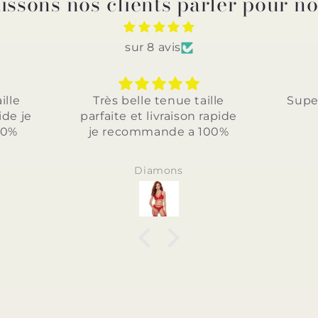
issons nos clients parler pour n
sur 8 avis
tenue taille
Superbe je recommande
ivraison rapide
ande a 100%
mons
Anonyme