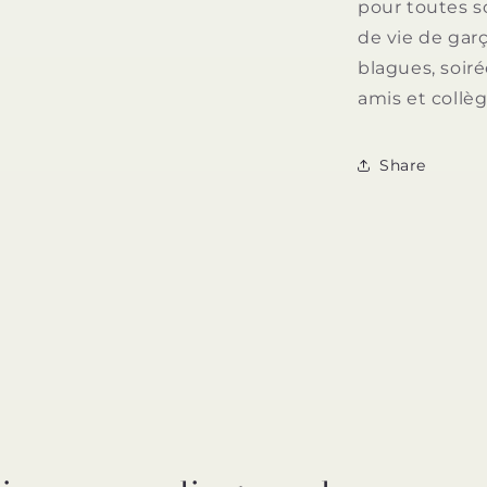
pour toutes s
de vie de garç
blagues, soir
amis et collè
Share