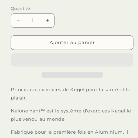
Quantité
Quantité
Réduire
Augmenter
la
la
quantité
quantité
de
de
Ajouter au panier
NALONE
NALONE
-
-
YANY
YANY
BILLES
BILLES
BOULES
BOULES
CHINOIS
CHINOIS
Principaux exercices de Kegel pour la santé et le
plaisir.
Nalone Yani™ est le système d'exercices Kegel le
plus vendu au monde.
Fabriqué pour la première fois en Aluminium, il