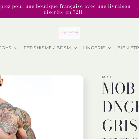
ptez pour une boutique française avec une livraison
discrète en 72H
TOYS
FETISHISME / BDSM
LINGERIE
BIEN ET
MOB
MOB 
DNG
GRIS