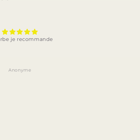
e je recommande
Jolie qualite bon produit et
bon prix. Je recommande.
Anonyme
Anonyme