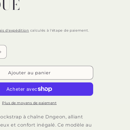
QUE
n
ais d'expédition
calculés à l'étape de paiement.
Augmenter
la
quantité
de
Ajouter au panier
MOB
-
P
JOCKSTRAP
DNGEON
SNAP
Plus de moyens de paiement
GRIS
TAILLE
jockstrap à chaîne Dngeon, alliant
UNIQUE
eux et confort inégalé. Ce modèle au