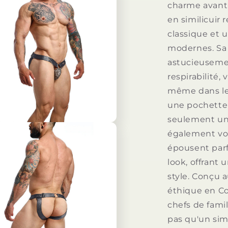
charme avant-
en similicuir 
classique et 
modernes. Sa 
astucieuseme
respirabilité,
même dans le 
une pochette 
seulement un 
également vot
épousent par
look, offrant 
style. Conçu 
éthique en Co
chefs de famil
pas qu'un sim