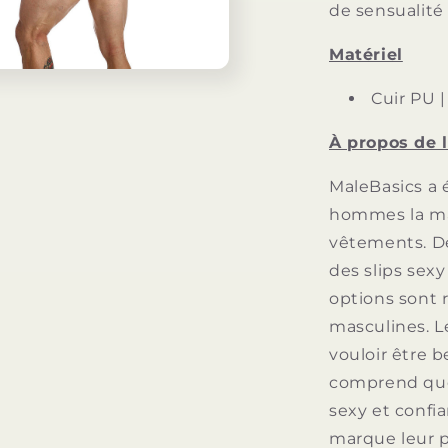
de sensualité
Matériel
Cuir PU |
À propos de 
MaleBasics a 
hommes la mar
vêtements. De
des slips sexy
options sont r
masculines. L
vouloir être 
comprend que
sexy et confia
marque leur p