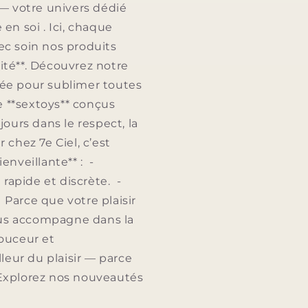
— votre univers dédié
e en soi . Ici, chaque
ec soin nos produits
lité**. Découvrez notre
nsée pour sublimer toutes
de **sextoys** conçus
jours dans le respect, la
chez 7e Ciel, c’est
enveillante** : -
 rapide et discrète. -
. Parce que votre plaisir
vous accompagne dans la
douceur et
leur du plaisir — parce
eExplorez nos nouveautés