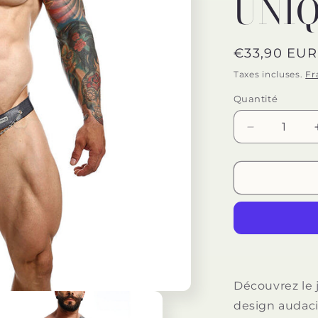
UNI
Prix
€33,90 EUR
habituel
Taxes incluses.
Fr
Quantité
Quantité
Réduire
la
quantité
de
MOB
-
JOCKSTRA
DNGEON
SNAP
GRIS
TAILLE
Découvrez le 
UNIQUE
design audaci