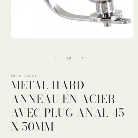
Ouvrir
le
média
1
de
1
/
3
dans
une
fenêtre
modale
METAL HARD
METAL HARD -
ANNEAU EN ACIER
AVEC PLUG ANAL 45
X 50MM