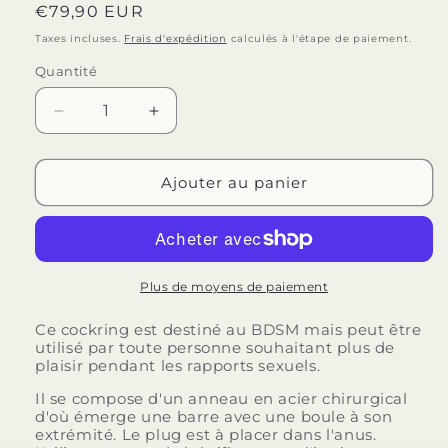
Prix
€79,90 EUR
habituel
Taxes incluses.
Frais d'expédition
calculés à l'étape de paiement.
Quantité
Quantité
Réduire
Augmenter
la
la
quantité
quantité
de
de
Ajouter au panier
METAL
METAL
HARD
HARD
-
-
ANNEAU
ANNEAU
EN
EN
Plus de moyens de paiement
ACIER
ACIER
AVEC
AVEC
Ce cockring est destiné au BDSM mais peut être
utilisé par toute personne souhaitant plus de
PLUG
PLUG
plaisir pendant les rapports sexuels.
ANAL
ANAL
45
45
Il se compose d'un anneau en acier chirurgical
X
X
d'où émerge une barre avec une boule à son
50MM
50MM
extrémité. Le plug est à placer dans l'anus.