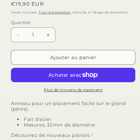
Prix
€19,90 EUR
habituel
Taxes incluses.
Frais d'expédition
calculés à l'étape de paiement.
Quantité
Quantité
Réduire
Augmenter
la
la
quantité
quantité
de
de
Ajouter au panier
METAL
METAL
HARD
HARD
-
-
ANNEAU
ANNEAU
DE
DE
Plus de moyens de paiement
PRESSE-
PRESSE-
ÉTOUPE
ÉTOUPE
Anneau pour un placement facile sur le gland
(pénis)
MÉTALLIQUE
MÉTALLIQUE
DUR
DUR
Fait d'acier
32MM
32MM
Mesures; 32mm de diamètre
Découvrez de nouveaux plaisirs !