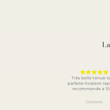
La
Très belle tenue taille
Très
parfaite livraison rapide je
parfai
recommande a 100%
je r
Diamons