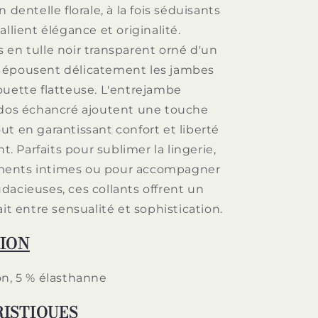
BLOOM
n dentelle florale, à la fois séduisants
NOIRS
allient élégance et originalité.
-
 en tulle noir transparent orné d'un
TAILLE
UNIQUE
ils épousent délicatement les jambes
ouette flatteuse. L'entrejambe
 dos échancré ajoutent une touche
ut en garantissant confort et liberté
 Parfaits pour sublimer la lingerie,
ents intimes ou pour accompagner
dacieuses, ces collants offrent un
ait entre sensualité et sophistication.
ION
on, 5 % élasthanne
ISTIQUES