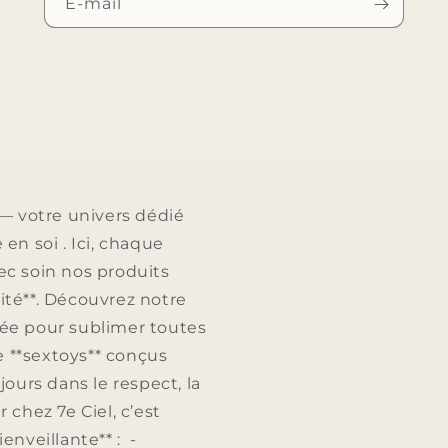
E-mail
— votre univers dédié
e en soi . Ici, chaque
ec soin nos produits
lité**. Découvrez notre
nsée pour sublimer toutes
de **sextoys** conçus
jours dans le respect, la
chez 7e Ciel, c’est
enveillante** : -