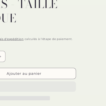
S - TAILLE
n
QUE
ais d'expédition
calculés à l'étape de paiement.
Augmenter
la
quantité
de
Ajouter au panier
LEG
AVENUE
-
1967
COLLANTS
RÉSILLE