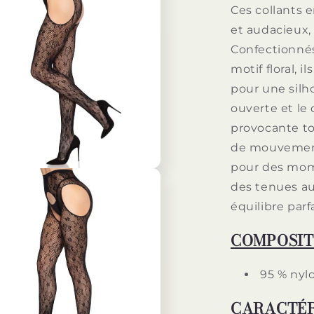
BLOOM
Ces collants e
NOIRS
et audacieux, 
-
Confectionnés
TAILLE
UNIQUE
motif floral, 
pour une silh
ouverte et le
provocante to
de mouvement.
pour des mom
des tenues au
équilibre parf
COMPOSIT
95 % nyl
CARACTÉR