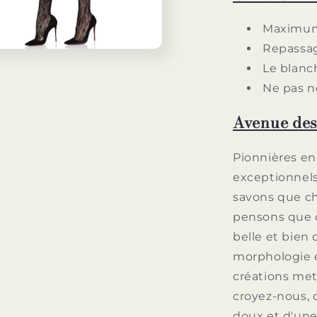
Maximum
Repassag
Le blanch
Ne pas n
Avenue des
Pionnières en 
exceptionnels
savons que c
pensons que 
belle et bien 
morphologie et
créations met
croyez-nous, 
doux et d'une