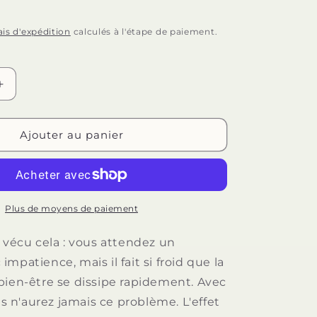
n
ais d'expédition
calculés à l'étape de paiement.
Augmenter
la
quantité
de
Ajouter au panier
ON
JOYDIVISION
WARMUP
-
FRAISE
ANTE
RÉCHAUFFANTE
Plus de moyens de paiement
s vécu cela : vous attendez un
mpatience, mais il fait si froid que la
bien-être se dissipe rapidement. Avec
n'aurez jamais ce problème. L'effet