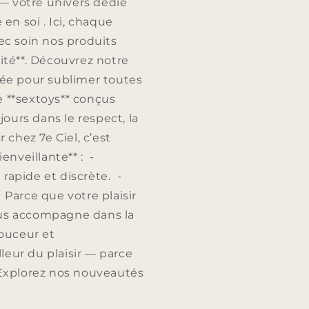
— votre univers dédié
e en soi . Ici, chaque
ec soin nos produits
lité**. Découvrez notre
nsée pour sublimer toutes
de **sextoys** conçus
jours dans le respect, la
chez 7e Ciel, c’est
enveillante** : -
 rapide et discrète. -
. Parce que votre plaisir
vous accompagne dans la
douceur et
leur du plaisir — parce
eExplorez nos nouveautés