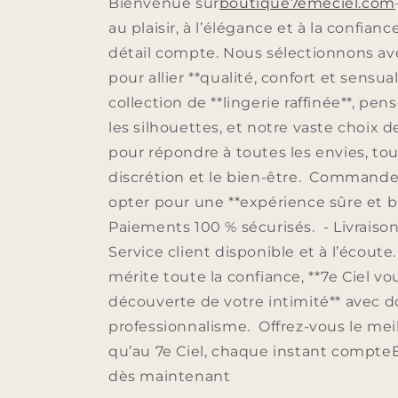
Bienvenue sur
boutique7emeciel.com
au plaisir, à l’élégance et à la confianc
détail compte. Nous sélectionnons av
pour allier **qualité, confort et sensua
collection de **lingerie raffinée**, pe
les silhouettes, et notre vaste choix 
pour répondre à toutes les envies, tou
discrétion et le bien-être. Commander 
opter pour une **expérience sûre et bi
Paiements 100 % sécurisés. - Livraison
Service client disponible et à l’écoute
mérite toute la confiance, **7e Ciel 
découverte de votre intimité** avec 
professionnalisme. Offrez-vous le meil
qu’au 7e Ciel, chaque instant compt
dès maintenant