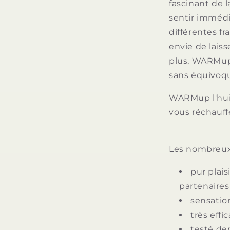
fascinant de l
sentir immédi
différentes f
envie de laiss
plus, WARMup
sans équivoqu
WARMup l'hui
vous réchauff
Les nombreux
pur plai
partenaires
sensatio
très eff
testé de