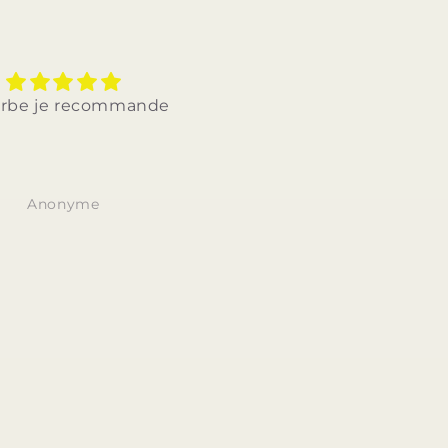
e je recommande
Jolie qualite bon produit et
bon prix. Je recommande.
Anonyme
Anonyme