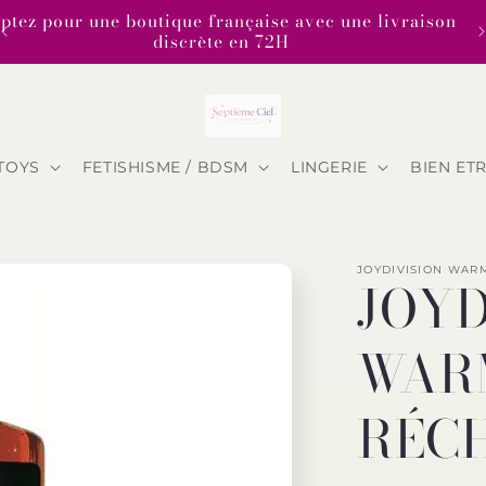
ptez pour une boutique française avec une livraison
discrète en 72H
TOYS
FETISHISME / BDSM
LINGERIE
BIEN ET
JOYDIVISION WAR
JOYD
WARM
RÉC