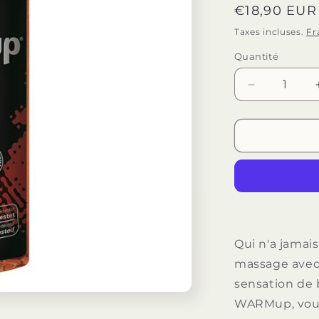
Prix
€18,90 EUR
habituel
Taxes incluses.
Fr
Quantité
Quantité
Réduire
la
quantité
de
JOYDIVISI
WARMUP
-
FRAISE
RÉCHAUFF
Qui n'a jamai
massage avec i
sensation de 
WARMup, vous 