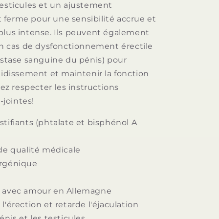
testicules et un ajustement
ferme pour une sensibilité accrue et
plus intense. Ils peuvent également
 en cas de dysfonctionnement érectile
a stase sanguine du pénis) pour
aidissement et maintenir la fonction
llez respecter les instructions
i-jointes!
tifiants (phtalate et bisphénol A
 de qualité médicale
rgénique
 avec amour en Allemagne
l'érection et retarde l'éjaculation
énis et les testicules