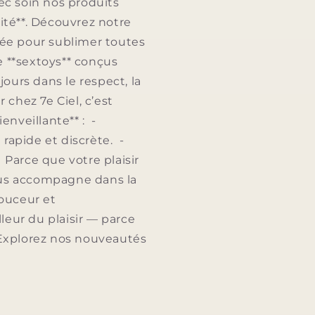
ec soin nos produits
lité**. Découvrez notre
nsée pour sublimer toutes
de **sextoys** conçus
jours dans le respect, la
chez 7e Ciel, c’est
enveillante** : -
 rapide et discrète. -
. Parce que votre plaisir
vous accompagne dans la
douceur et
leur du plaisir — parce
eExplorez nos nouveautés