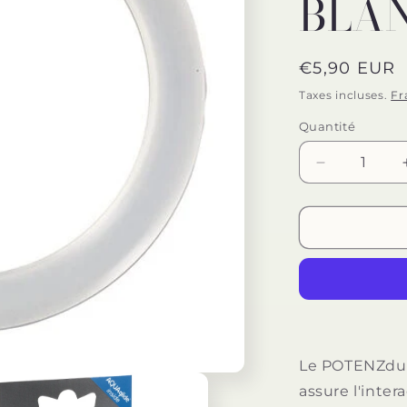
BLAN
Prix
€5,90 EUR
habituel
Taxes incluses.
Fr
Quantité
Quantité
Réduire
la
quantité
de
JOYDIVISI
POTENZD
-
PLUS
BAGUE
BLANC
-
Le POTENZduo 
M
assure l'inte