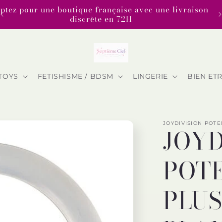
tez pour une boutique française avec une livraison
discrète en 72H
TOYS
FETISHISME / BDSM
LINGERIE
BIEN ET
JOYDIVISION POT
JOYD
POTE
PLUS