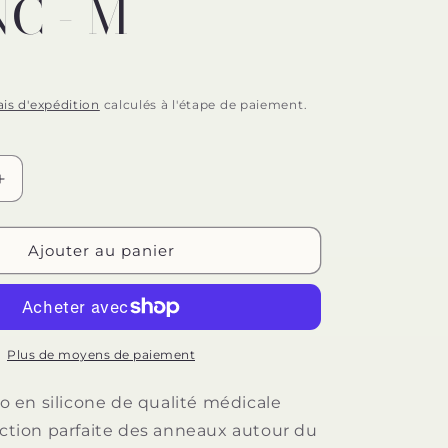
C - M
n
ais d'expédition
calculés à l'étape de paiement.
Augmenter
la
quantité
de
Ajouter au panier
ON
JOYDIVISION
UO
POTENZDUO
-
PLUS
BAGUE
Plus de moyens de paiement
BLANC
-
en silicone de qualité médicale
M
raction parfaite des anneaux autour du