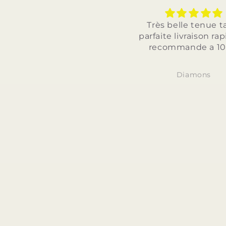
Très belle tenue taille
Très belle 
parfaite livraison rapide je
parfaite et l
recommande a 100%
je recomm
Diamons
Dia