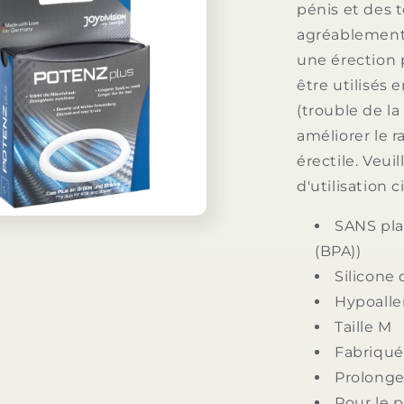
pénis et des 
agréablement 
une érection 
être utilisés
(trouble de l
améliorer le r
érectile. Veui
d'utilisation c
SANS plas
(BPA))
Silicone
Hypoalle
Taille M
Fabriqué
Prolonge 
Pour le p