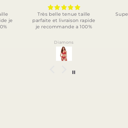
tenue taille
Superbe je recommande
ivraison rapide
ande a 100%
mons
Anonyme