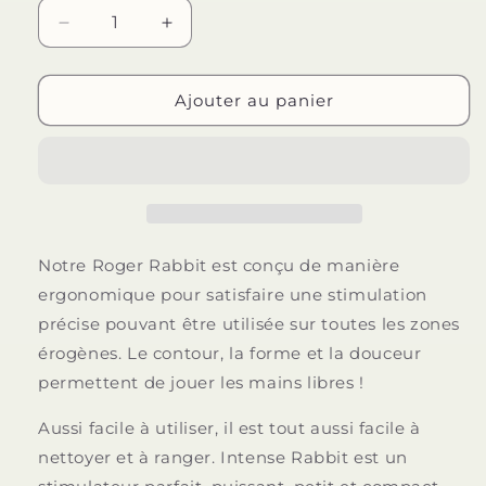
Réduire
Augmenter
la
la
quantité
quantité
de
de
Ajouter au panier
INTENSE
INTENSE
-
-
LAPIN
LAPIN
ROGER
ROGER
NOIR
NOIR
Notre Roger Rabbit est conçu de manière
ergonomique pour satisfaire une stimulation
précise pouvant être utilisée sur toutes les zones
érogènes. Le contour, la forme et la douceur
permettent de jouer les mains libres !
Aussi facile à utiliser, il est tout aussi facile à
nettoyer et à ranger. Intense Rabbit est un