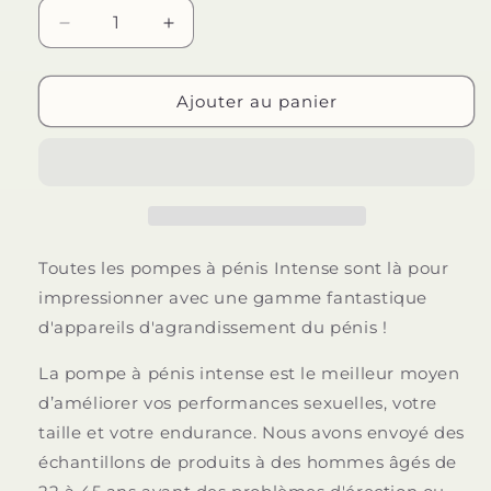
Réduire
Augmenter
la
la
quantité
quantité
de
de
Ajouter au panier
INTENSE
INTENSE
-
-
ESCARPINS
ESCARPINS
NOIR
NOIR
01
01
Toutes les pompes à pénis Intense sont là pour
impressionner avec une gamme fantastique
d'appareils d'agrandissement du pénis !
La pompe à pénis intense est le meilleur moyen
d’améliorer vos performances sexuelles, votre
taille et votre endurance. Nous avons envoyé des
échantillons de produits à des hommes âgés de