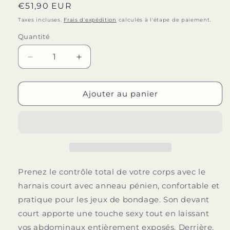
Prix
€51,90 EUR
habituel
Taxes incluses.
Frais d'expédition
calculés à l'étape de paiement.
Quantité
Quantité
Réduire
Augmenter
la
la
quantité
quantité
de
de
Ajouter au panier
HARNAIS
HARNAIS
MOB
MOB
-
-
DNGEON
DNGEON
ARGENT
ARGENT
AVEC
AVEC
CHAÎNES
CHAÎNES
Prenez le contrôle total de votre corps avec le
TAILLE
TAILLE
harnais court avec anneau pénien, confortable et
UNIQUE
UNIQUE
pratique pour les jeux de bondage. Son devant
court apporte une touche sexy tout en laissant
vos abdominaux entièrement exposés. Derrière,