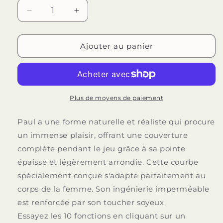
Réduire
Augmenter
la
la
quantité
quantité
de
de
Ajouter au panier
GLOSSY
GLOSSY
-
-
VIBRATEUR
VIBRATEUR
PAUL
PAUL
ROSE
ROSE
Plus de moyens de paiement
Paul a une forme naturelle et réaliste qui procure
un immense plaisir, offrant une couverture
complète pendant le jeu grâce à sa pointe
épaisse et légèrement arrondie. Cette courbe
spécialement conçue s'adapte parfaitement au
corps de la femme. Son ingénierie imperméable
est renforcée par son toucher soyeux.
Essayez les 10 fonctions en cliquant sur un