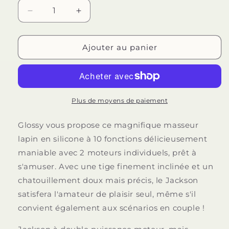
Réduire
Augmenter
la
la
quantité
quantité
de
de
Ajouter au panier
GLOSSY
GLOSSY
-
-
JACKSON
JACKSON
LAPIN
LAPIN
ROSE
ROSE
Plus de moyens de paiement
Glossy vous propose ce magnifique masseur
lapin en silicone à 10 fonctions délicieusement
maniable avec 2 moteurs individuels, prêt à
s'amuser. Avec une tige finement inclinée et un
chatouillement doux mais précis, le Jackson
satisfera l'amateur de plaisir seul, même s'il
convient également aux scénarios en couple !