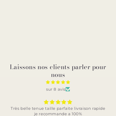
Laissons nos clients parler pour
nous
sur 8 avis
rfaite livraison rapide
Très belle tenue taille parf
de a 100%
rapide je recomman