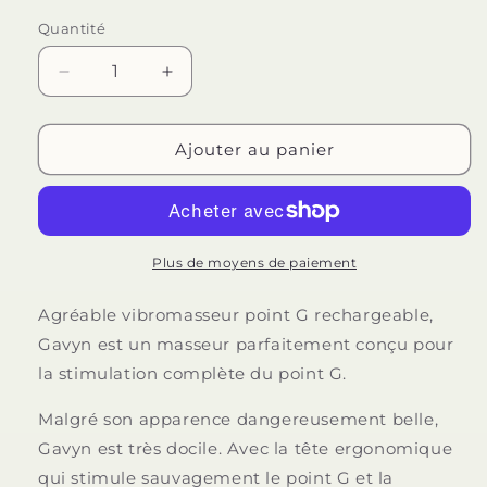
Quantité
Quantité
Réduire
Augmenter
la
la
quantité
quantité
de
de
Ajouter au panier
G-
G-
SPOT
SPOT
-
-
GAVYN
GAVYN
G-
G-
Plus de moyens de paiement
SPOT
SPOT
VIBRATEUR
VIBRATEUR
Agréable vibromasseur point G rechargeable,
JAUNE
JAUNE
Gavyn est un masseur parfaitement conçu pour
la stimulation complète du point G.
Malgré son apparence dangereusement belle,
Gavyn est très docile. Avec la tête ergonomique
qui stimule sauvagement le point G et la