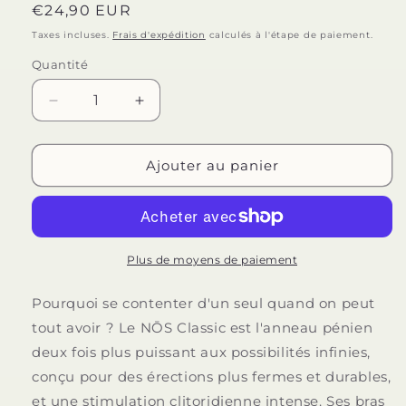
Prix
€24,90 EUR
habituel
Taxes incluses.
Frais d'expédition
calculés à l'étape de paiement.
Quantité
Quantité
Réduire
Augmenter
la
la
quantité
quantité
de
de
Ajouter au panier
FUN
FUN
FACTORY
FACTORY
-
-
ANNEAU
ANNEAU
PÉNIS
PÉNIS
Plus de moyens de paiement
VIBRANT
VIBRANT
CLASSIQUE
CLASSIQUE
Pourquoi se contenter d'un seul quand on peut
NOS
NOS
tout avoir ? Le NŌS Classic est l'anneau pénien
MAGENTA
MAGENTA
deux fois plus puissant aux possibilités infinies,
conçu pour des érections plus fermes et durables,
et une stimulation clitoridienne intense. Ses bras