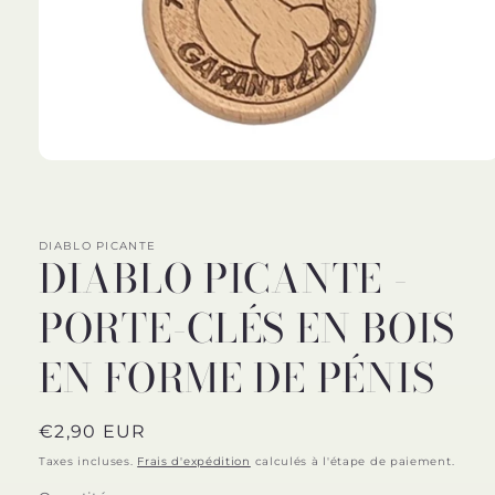
Ouvrir
le
média
1
dans
DIABLO PICANTE
une
DIABLO PICANTE -
fenêtre
modale
PORTE-CLÉS EN BOIS
EN FORME DE PÉNIS
Prix
€2,90 EUR
habituel
Taxes incluses.
Frais d'expédition
calculés à l'étape de paiement.