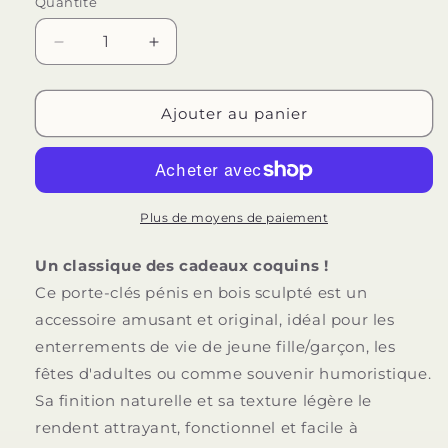
Quantité
Quantité
Réduire
Augmenter
la
la
quantité
quantité
de
de
Ajouter au panier
DIABLO
DIABLO
PICANTE
PICANTE
-
-
PORTE-
PORTE-
CLÉS
CLÉS
Plus de moyens de paiement
EN
EN
BOIS
BOIS
Un classique des cadeaux coquins !
EN
EN
Ce porte-clés pénis en bois sculpté est un
FORME
FORME
accessoire amusant et original, idéal pour les
DE
DE
PÉNIS
PÉNIS
enterrements de vie de jeune fille/garçon, les
fêtes d'adultes ou comme souvenir humoristique.
Sa finition naturelle et sa texture légère le
rendent attrayant, fonctionnel et facile à