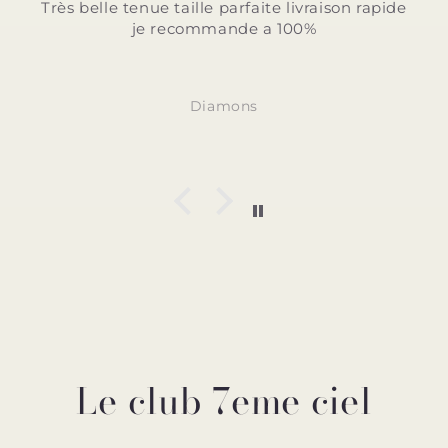
 parfaite livraison rapide
Très belle tenue taille p
mande a 100%
rapide je recom
amons
Diamo
Le club 7eme ciel