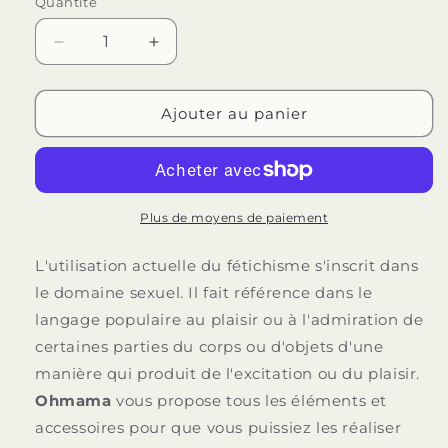
Quantité
Quantité
Réduire
Augmenter
la
la
quantité
quantité
de
de
Ajouter au panier
COUVRE-
COUVRE-
TETON
TETON
OHMAMA
OHMAMA
FETISH
FETISH
RED
RED
Plus de moyens de paiement
CIRCLE
CIRCLE
L'utilisation actuelle du fétichisme s'inscrit dans
le domaine sexuel. Il fait référence dans le
langage populaire au plaisir ou à l'admiration de
certaines parties du corps ou d'objets d'une
manière qui produit de l'excitation ou du plaisir.
Ohmama
vous propose tous les éléments et
accessoires pour que vous puissiez les réaliser