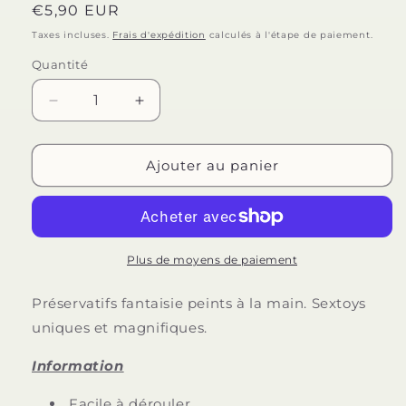
Prix
€5,90 EUR
habituel
Taxes incluses.
Frais d'expédition
calculés à l'étape de paiement.
Quantité
Quantité
Réduire
Augmenter
la
la
quantité
quantité
de
de
Ajouter au panier
CONDOMERIE
CONDOMERIE
-
-
PRÉSERVATIFS
PRÉSERVATIFS
FANTAISIE
FANTAISIE
PEINTS
PEINTS
Plus de moyens de paiement
À
À
LA
LA
Préservatifs fantaisie peints à la main. Sextoys
MAIN
MAIN
uniques et magnifiques.
TORTUE
TORTUE
Information
Facile à dérouler