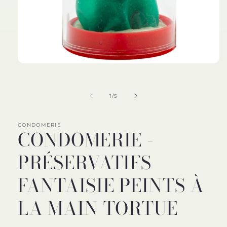
Ouvrir
le
média
1
de
1
/
5
dans
une
fenêtre
modale
CONDOMERIE
CONDOMERIE -
PRÉSERVATIFS
FANTAISIE PEINTS À
LA MAIN TORTUE