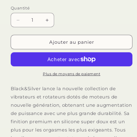
Quantité
Quantité
Réduire
Augmenter
la
la
quantité
quantité
de
de
Ajouter au panier
BLACK&amp;SILVER
BLACK&amp;SILVER
-
-
VIBE
VIBE
STIMULANTE
STIMULANTE
KALEB
KALEB
Plus de moyens de paiement
Black&Silver lance la nouvelle collection de
vibrateurs et rotateurs dotés de moteurs de
nouvelle génération, obtenant une augmentation
de puissance avec une plus grande durabilité. Sa
finition premium en silicone super doux est un
plus pour les orgasmes les plus exigeants. Tous