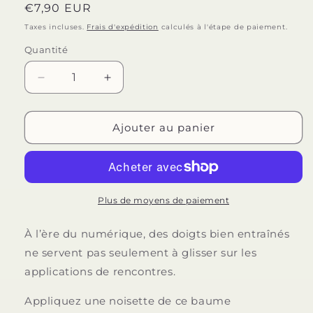
Prix
€7,90 EUR
habituel
Taxes incluses.
Frais d'expédition
calculés à l'étape de paiement.
Quantité
Quantité
Réduire
Augmenter
la
la
quantité
quantité
de
de
Ajouter au panier
BIJOUX
BIJOUX
-
-
CLITHÉRAPIE
CLITHÉRAPIE
BAUME
BAUME
CLITORIS
CLITORIS
Plus de moyens de paiement
GHOSTING
GHOSTING
REMEDY
REMEDY
À l’ère du numérique, des doigts bien entraînés
ne servent pas seulement à glisser sur les
applications de rencontres.
Appliquez une noisette de ce baume