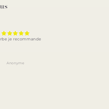
ous
qualite bon produit et
Très bon site très bon
rix. Je recommande.
rapport qualité prix livrai
rapide et discrète
Merci 7eme ciel 🌈 ❤️
Anonyme
Anonyme