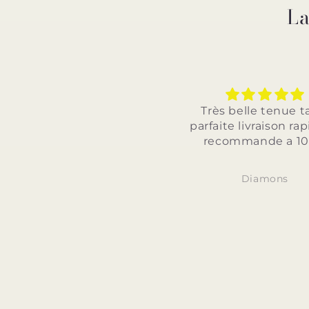
La
Très belle tenue taille
Très belle tenue ta
arfaite livraison rapide je
parfaite et livraison 
recommande a 100%
je recommande a 
Diamons
Diamons