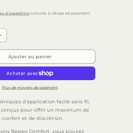
n
ais d'expédition
calculés à l'étape de paiement.
Augmenter
la
quantité
de
Ajouter au panier
BEPPY
-
TAMPONS
SOFT-
CONFORT
Plus de moyens de paiement
SEC
2
iques d'application facile sans fil,
UNITÉS
 conçus pour offrir un maximum de
 confort et de discrétion.
pons Beppy Comfort, vous pouvez