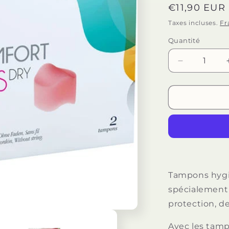
Prix
€11,90 EUR
habituel
Taxes incluses.
Fr
Quantité
Quantité
Réduire
la
quantité
de
BEPPY
-
TAMPONS
SOFT-
CONFORT
SEC
2
Tampons hygién
UNITÉS
spécialement
protection, de
Avec les tam