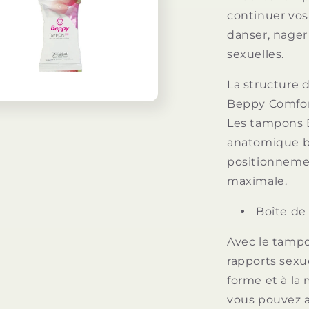
continuer vos 
danser, nager
sexuelles.
La structure 
Beppy Comfort
Les tampons 
anatomique br
positionnemen
maximale.
Boîte de
Avec le tampo
rapports sexue
forme et à la 
vous pouvez a