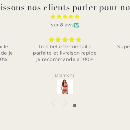
issons nos clients parler pour n
sur 8 avis
ille
Superbe je recommande
Jolie 
rapide
bon p
100%
Anonyme