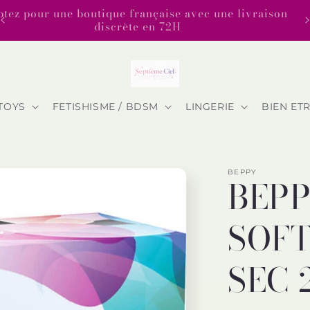
Op
Bienvenue sur la boutique 7eme ciel
TOYS
FETISHISME / BDSM
LINGERIE
BIEN ET
BEPPY
BEPP
SOF
SEC 