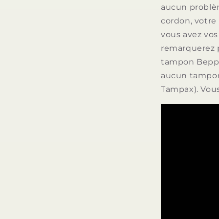
aucun problè
cordon, votre
vous avez vos 
remarquerez p
tampon Beppy 
aucun tampon
Tampax). Vous