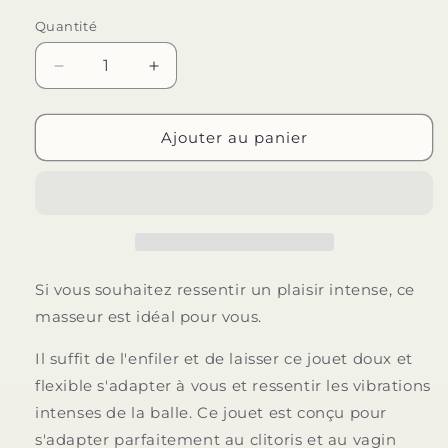
Quantité
Quantité
Réduire
Augmenter
la
la
quantité
quantité
de
de
Ajouter au panier
BAILE
BAILE
-
-
VIBRATEUR
VIBRATEUR
DE
DE
DOIGTS
DOIGTS
MASSAGE
MASSAGE
STIMULANT
STIMULANT
Si vous souhaitez ressentir un plaisir intense, ce
masseur est idéal pour vous.
Il suffit de l'enfiler et de laisser ce jouet doux et
flexible s'adapter à vous et ressentir les vibrations
intenses de la balle. Ce jouet est conçu pour
s'adapter parfaitement au clitoris et au vagin